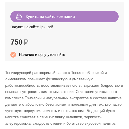
Anny Rey
Купить на сайте компании
Intilia
Покупка на сайте Гринвей
Happy Dew
750
Р
Enjoy Care
Наличие и цену уточняйте
Green Minds
Тонизирующий растворимый напиток Tonus с облепихой и
лимонником повышает физическую и умственную
работоспособность, восстанавливает силы, заряжает бодростью и
помогает устранить симптомы астении. Сочетание уникального
комплекса Тримарин и натуральных экстрактов в составе напитка
делает его абсолютно безопасным и полезным для тех, кто часто
чувствует переутомляемость и нехваток сил. Бодрящий букет
напитка сочетает в себе кислинку облепихи, терпкость
элеутерококка, сладость стевии и богатство вкусовой палитры