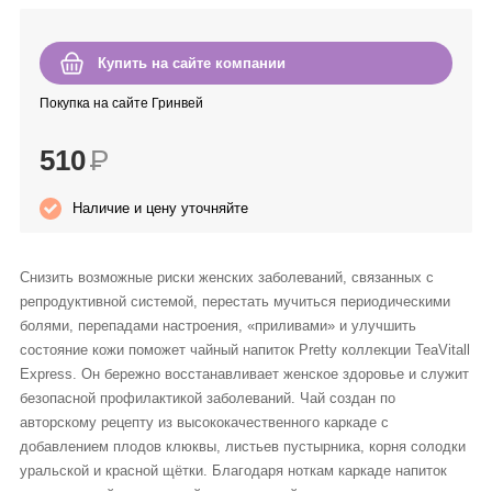
Anny Rey
Купить на сайте компании
Intilia
Покупка на сайте Гринвей
Happy Dew
510
Р
Enjoy Care
Наличие и цену уточняйте
Green Minds
Снизить возможные риски женских заболеваний, связанных с
репродуктивной системой, перестать мучиться периодическими
болями, перепадами настроения, «приливами» и улучшить
состояние кожи поможет чайный напиток Pretty коллекции TeaVitall
Express. Он бережно восстанавливает женское здоровье и служит
безопасной профилактикой заболеваний. Чай создан по
авторскому рецепту из высококачественного каркаде с
добавлением плодов клюквы, листьев пустырника, корня солодки
уральской и красной щётки. Благодаря ноткам каркаде напиток