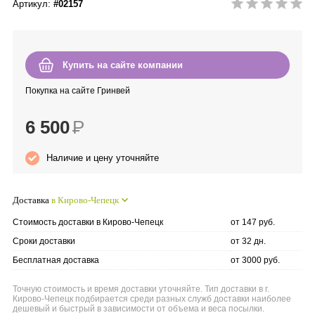
Артикул:
#02157
Anny Rey
Intilia
Купить на сайте компании
Happy Dew
Покупка на сайте Гринвей
6 500
Р
Enjoy Care
Наличие и цену уточняйте
Green Minds
Доставка
в Кирово-Чепецк
Стоимость доставки в Кирово-Чепецк
от 147 руб.
Сроки доставки
от 32 дн.
Бесплатная доставка
от 3000 руб.
Точную стоимость и время доставки уточняйте. Тип доставки в г.
Кирово-Чепецк подбирается среди разных служб доставки наиболее
дешевый и быстрый в зависимости от объема и веса посылки.